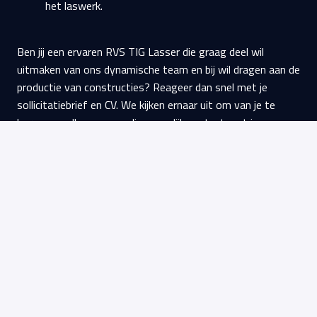
het laswerk.
Ben jij een ervaren RVS TIG Lasser die graag deel wil
uitmaken van ons dynamische team en bij wil dragen aan de
productie van constructies? Reageer dan snel met je
sollicitatiebrief en CV. We kijken ernaar uit om van je te
horen en zullen zo spoedig mogelijk contact met je
opnemen of kom gezellig langs.
Solliciteren
of
Solliciteren met Indeed