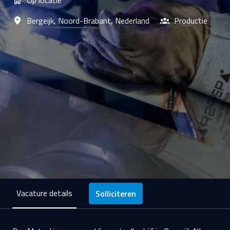
Bergeijk
,
Noord-Brabant
,
Nederland
Productie
Vacature details
Solliciteren